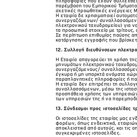
πληροφορίες που έχουν συλλεχθεί
παρέμβαση του Εμπορικού Τμήματο
σχετικές προωθητικές ενέργειες M
Η εταιρία δε χρησιμοποιεί αυτομα
συνεργαζόμενων/ συναλλασσόμενων
ηλεκτρονικού ταχυδρομείου) για ν
τα προσωπικά στοιχεία με τρίτους,
Σε περίπτωση επιθυμίας παύσης α
κατάργησης εγγραφής που βρίσκετα
12. Συλλογή διευθύνσεων ηλεκτρ
Η Εταιρία απαγορεύει τη χρήση τη
μηνυμάτων ηλεκτρονικού ταχυδρομ
συνεργαζόμενους/ συναλλασσόμενο
έγκυρα ή μη υπαρκτά ονόματα χώρ
παραπλανητικές πληροφορίες ή πα
Η εταιρία δεν επιτρέπει τη συλλ
συναλλασσόμενων, μέσω της ιστοσε
προσπάθεια χρήσης των υπηρεσιών
των υπηρεσιών της ή να παρεμποδί
13. Σύνδεσμοι προς ιστοσελίδες τ
Οι ιστοσελίδες της εταιρίας μας 
φορέων, όπως ενδεικτικά, εταιριώ
αποκλειστικά από αυτούς, και τις 
συγκεκριμένες ιστοσελίδες.