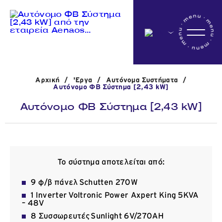
Αρχικη
Αρχική
/
'Εργα
/
Αυτόνομα Συστήματα
/
Η εταιρεία
Αυτόνομο ΦΒ Σύστημα [2,43 kW]
Αυτόνομο ΦΒ Σύστημα [2,43 kW]
Δραστηριότητες
'Εργα
Το σύστημα αποτελείται από:
9 φ/β πάνελ Schutten 270W
1 Inverter Voltronic Power Axpert King 5KVA
Νέα
– 48V
8 Συσσωρευτές Sunlight 6V/270AH