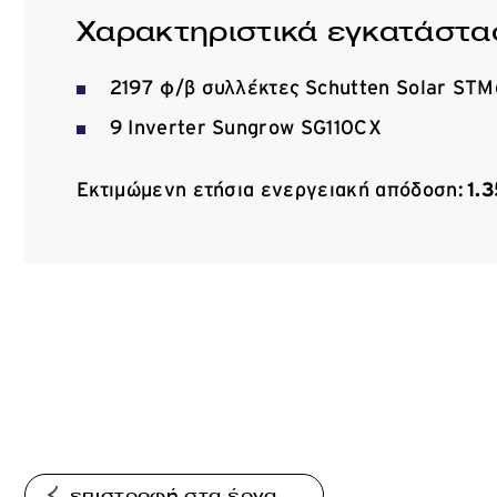
Χαρακτηριστικά εγκατάστα
2197 φ/β συλλέκτες Schutten Solar ST
9 Inverter Sungrow SG110CX
Εκτιμώμενη ετήσια ενεργειακή απόδοση:
1.
επιστροφή στα έργα