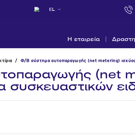
EL
Η εταιρεία
Δραστη
τίρια
/
Φ/Β σύστημα αυτοπαραγωγής (net metering) ισχύος
οπαραγωγής (net me
α συσκευαστικών ει