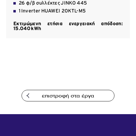
26 φ/β συλλέκτες JINKO 445
Επικοινωνία
1 Inverter HUAWEI 20KTL-Μ5
Εκτιμώμενη ετήσια ενεργειακή απόδοση:
15.040 kWh
επιστροφή στα έργα