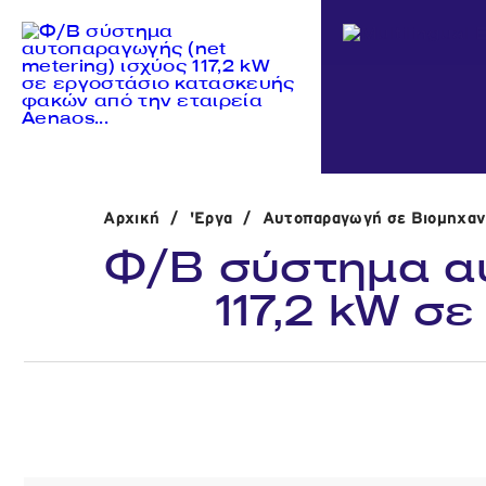
Αρχική
/
'Εργα
/
Αυτοπαραγωγή σε Βιομηχανι
Φ/Β σύστημα αυ
117,2 kW σ