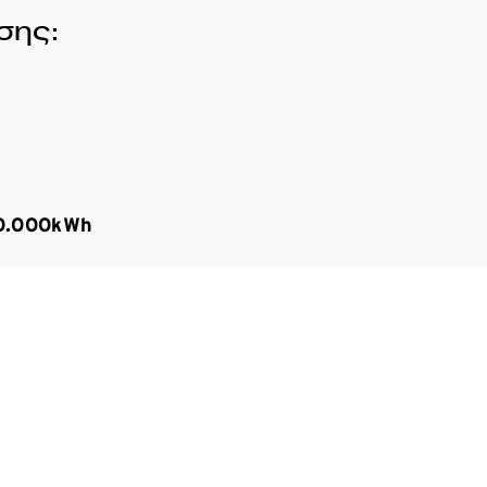
σης:
0.000kWh