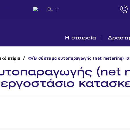
EL
Η εταιρεία
Δραστη
κά κτίρια
/
Φ/Β σύστημα αυτοπαραγωγής (net metering) ισ
τοπαραγωγής (net m
ε εργοστάσιο κατασ