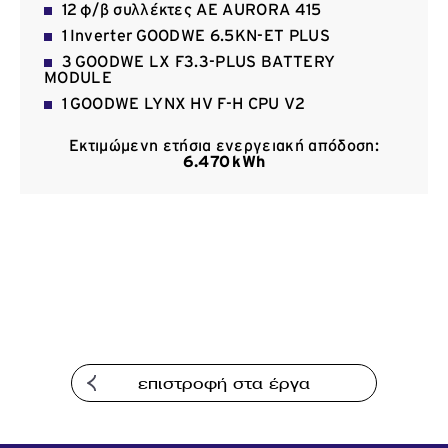
12 φ/β συλλέκτες ΑΕ AURORA 415
Επικοινωνία
1 Inverter GOODWE 6.5KN-ET PLUS
3 GOODWE LX F3.3-PLUS BATTERY
MODULE
1 GOODWE LYNX HV F-H CPU V2
Εκτιμώμενη ετήσια ενεργειακή απόδοση:
6.470
kWh
επιστροφή στα έργα