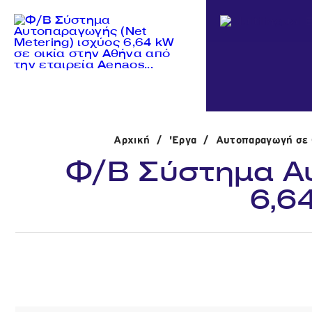
Αρχική
/
'Εργα
/
Αυτοπαραγωγή σε Ο
Φ/Β Σύστημα Αυ
6,6