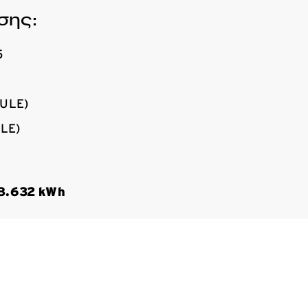
σης:
5
ULE)
LE)
8
.632
kWh