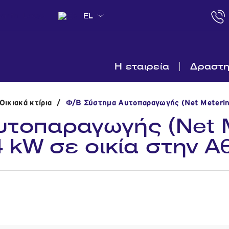
EL
Η εταιρεία
Δραστη
ικιακά κτίρια
/
Φ/Β Σύστημα Αυτοπαραγωγής (Net Metering
τοπαραγωγής (Net M
4 kW σε οικία στην Α