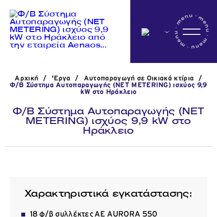
Αρχικη
Αρχική
/
'Εργα
/
Αυτοπαραγωγή σε Οικιακά κτίρια
/
Η εταιρεία
Φ/Β Σύστημα Αυτοπαραγωγής (NET METERING) ισχύος 9,9
kW στο Ηράκλειο
Φ/Β Σύστημα Αυτοπαραγωγής (NET
METERING) ισχύος 9,9 kW στο
Δραστηριότητες
Ηράκλειο
'Εργα
Χαρακτηριστικά εγκατάστασης:
Νέα
18 φ/β συλλέκτες ΑΕ AURORA 550