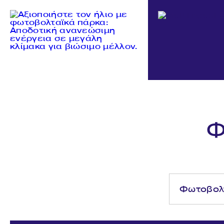
Φ
Φωτοβολτ