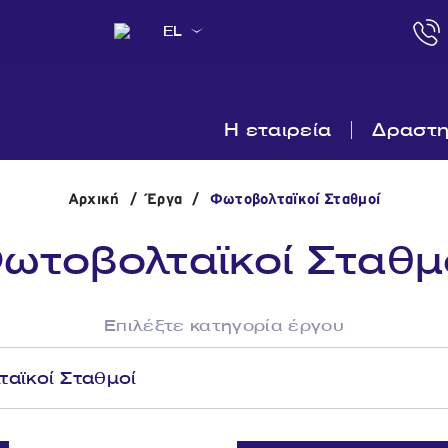
EL
Η εταιρεία
Δραστη
Αρχική
/
Έργα
/
Φωτοβολταϊκοί Σταθμοί
ωτοβολταϊκοί Σταθμ
Επιλέξτε κατηγορία έργου
αϊκοί Σταθμοί