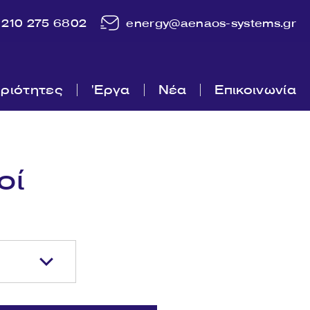
210 275 6802
energy@aenaos-systems.gr
ριότητες
'Εργα
Νέα
Επικοινωνία
οί