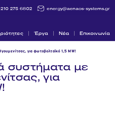
210 275 6802
energy@aenaos-systems.gr
ριότητες
'Εργα
Νέα
Επικοινωνία
γουμενίτσας, για φωτοβολταϊκό 1,5 MW!
ά συστήματα με
ίτσας, για
!