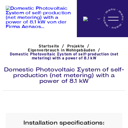
Startseite
Startseite
/
Projekte
/
Das Unternehmen
Eigenverbrauch in Wohngebäuden
/
Domestic Photovoltaic Σystem of self-production (net
metering) with a power of 8.1 kW
Domestic Photovoltaic Σystem of self-
Aktivitäten
production (net metering) with a
power of 8.1 kW
Projekte
Nachrichten
Installation specifications: