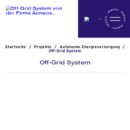
Startseite
Startseite
/
Projekte
/
Αutonome Energieversorgung
/
Das Unternehmen
Off-Grid System
Off-Grid System
Aktivitäten
Projekte
Nachrichten