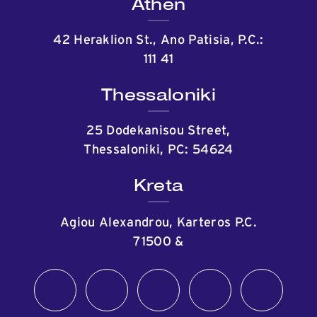
Athen
42 Heraklion St., Ano Patisia, P.C.:
111 41
Thessaloniki
25 Dodekanisou Street,
Thessaloniki, PC: 54624
Kreta
Agiou Alexandrou, Karteros P.C.
71500
&