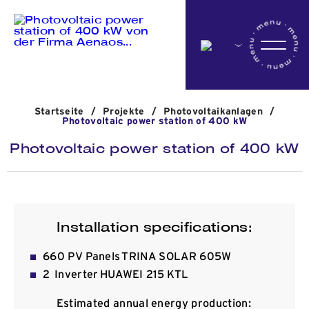
Startseite
Startseite
/
Projekte
/
Photovoltaikanlagen
/
Das Unternehmen
Photovoltaic power station of 400 kW
Photovoltaic power station of 400 kW
Aktivitäten
Projekte
Installation specifications:
660 PV Panels TRINA SOLAR 605W
Nachrichten
2 Inverter HUAWEI 215 KTL
Estimated annual energy production: