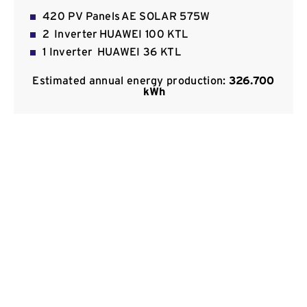
Kommunikation
420 PV Panels AE SOLAR 575W
2 Inverter HUAWEI 100 KTL
1 Inverter HUAWEI 36 KTL
Estimated annual energy production:
326.700​
kWh