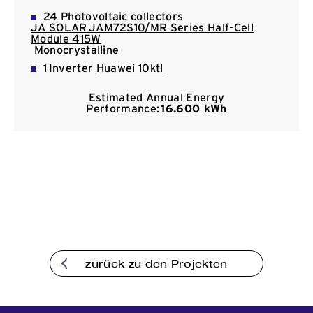
Kommunikation
24 Photovoltaic collectors
JA SOLAR JAM72S10/MR Series Half-Cell
Module 415W
Monocrystalline
1 Inverter
Huawei 10ktl
Estimated Annual Energy
Performance:
16.600 kWh
zurück zu den Projekten