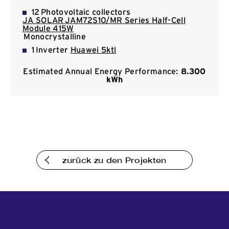
Kommunikation
12 Photovoltaic collectors
JA SOLAR JAM72S10/MR Series Half-Cell
Module 415W
Monocrystalline
1 Inverter
Huawei 5ktl
Estimated Annual Energy Performance:
8.300
kWh
zurück zu den Projekten