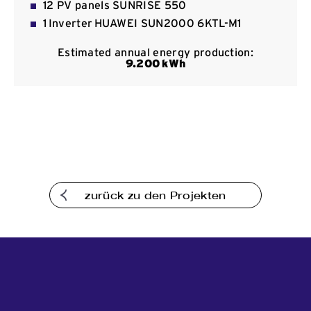
12 PV panels SUNRISE 550
Kommunikation
1 Inverter HUAWEI SUN2000 6KTL-Μ1
Estimated annual energy production:
9.2
00
kWh
zurück zu den Projekten