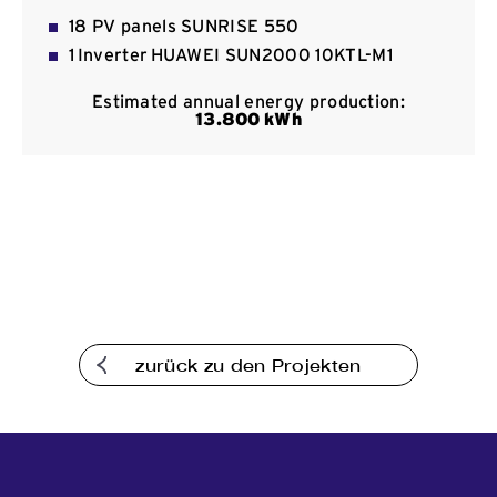
Kommunikation
18 PV panels SUNRISE 550
1 Inverter HUAWEI SUN2000 10KTL-Μ1
Estimated annual energy production:
13
.800
kWh
zurück zu den Projekten