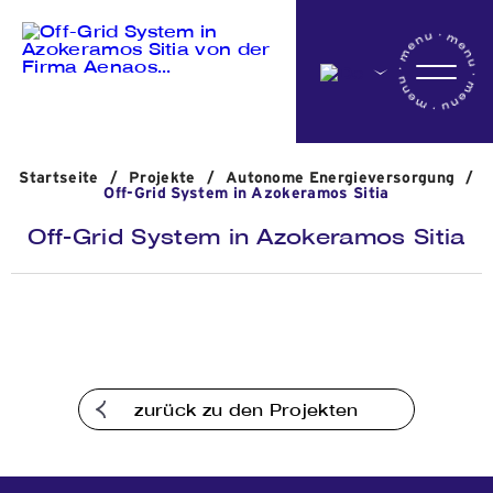
Startseite
Startseite
/
Projekte
/
Αutonome Energieversorgung
/
Das Unternehmen
Off-Grid System in Azokeramos Sitia
Off-Grid System in Azokeramos Sitia
Aktivitäten
Projekte
zurück zu den Projekten
Nachrichten