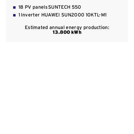
Kommunikation
18 PV panels SUNTECH 550
1 Inverter HUAWEI SUN2000 10KTL-Μ1
Estimated annual energy production:
13
.800
kWh